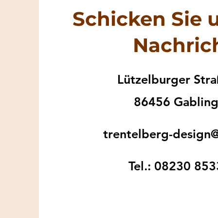
Schicken Sie 
Nachric
Lützelburger Str
86456 Gablin
trentelberg-desig
Tel.: 08230 85