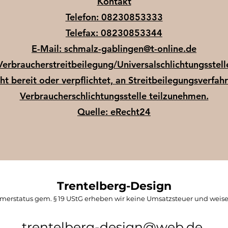
Kontakt
Telefon: 08230853333
Telefax: 08230853344
E-Mail: schmalz-gablingen@t-online.de
Verbraucher­streit­beilegung/Universal­schlichtungs­stell
ht bereit oder verpflichtet, an Streitbeilegungsverfah
Verbraucherschlichtungsstelle teilzunehmen.
Quelle: eRecht24
Trentelberg-Design
erstatus gem. § 19 UStG erheben wir keine Umsatzsteuer und weise
trentelberg-design@web.de