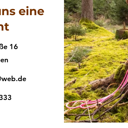
uns eine
ht
aße 16
gen
n@web.de
3333